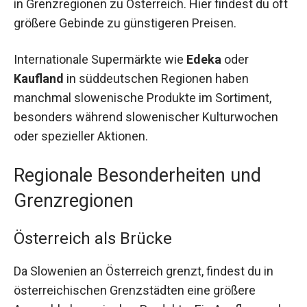
in Grenzregionen zu Österreich. Hier findest du oft
größere Gebinde zu günstigeren Preisen.
Internationale Supermärkte wie
Edeka
oder
Kaufland
in süddeutschen Regionen haben
manchmal slowenische Produkte im Sortiment,
besonders während slowenischer Kulturwochen
oder spezieller Aktionen.
Regionale Besonderheiten und
Grenzregionen
Österreich als Brücke
Da Slowenien an Österreich grenzt, findest du in
österreichischen Grenzstädten eine größere