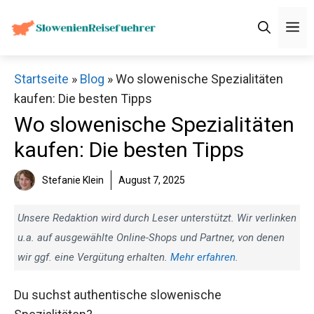
Zum
M
Inhalt
springen
Startseite
»
Blog
»
Wo slowenische Spezialitäten
kaufen: Die besten Tipps
Wo slowenische Spezialitäten
kaufen: Die besten Tipps
Stefanie Klein
August 7, 2025
Unsere Redaktion wird durch Leser unterstützt. Wir verlinken
u.a. auf ausgewählte Online-Shops und Partner, von denen
wir ggf. eine Vergütung erhalten.
Mehr erfahren
.
Du suchst authentische slowenische