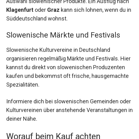
Auswahl slowenischer Produkte. Ein Ausflug nach
Klagenfurt
oder
Graz
kann sich lohnen, wenn du in
Süddeutschland wohnst.
Slowenische Märkte und Festivals
Slowenische Kulturvereine in Deutschland
organisieren regelmäßig Märkte und Festivals. Hier
kannst du direkt von slowenischen Produzenten
kaufen und bekommst oft frische, hausgemachte
Spezialitäten.
Informiere dich bei slowenischen Gemeinden oder
Kulturvereinen über anstehende Veranstaltungen in
deiner Nähe.
Worauf beim Kauf achten